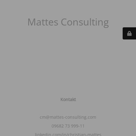
Mattes Consulting
Kontakt
cm@mattes-consulting.com
09682 73 999-11
linkedin.com/in/christian-mattes